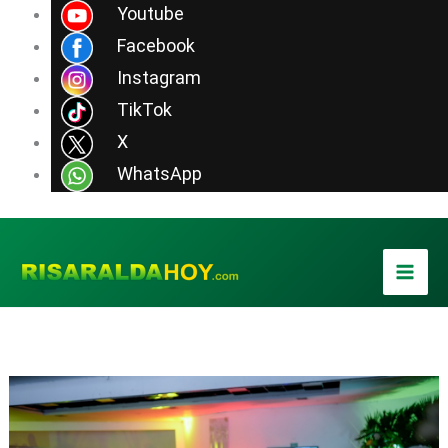
Ir
Youtube
al
Facebook
contenido
Instagram
TikTok
X
WhatsApp