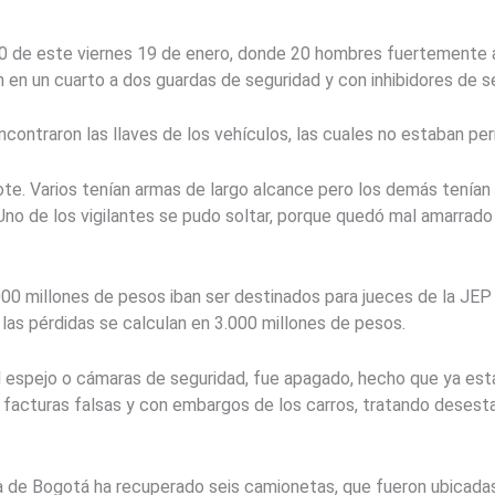
30 de este viernes 19 de enero, donde 20 hombres fuertemente a
n en un cuarto a dos guardas de seguridad y con inhibidores de s
contraron las llaves de los vehículos, las cuales no estaban perm
lote. Varios tenían armas de largo alcance pero los demás tenía
Uno de los vigilantes se pudo soltar, porque quedó mal amarrado
00 millones de pesos iban ser destinados para jueces de la JE
 las pérdidas se calculan en 3.000 millones de pesos.
 espejo o cámaras de seguridad, fue apagado, hecho que ya est
facturas falsas y con embargos de los carros, tratando desestab
a de Bogotá ha recuperado seis camionetas, que fueron ubicadas