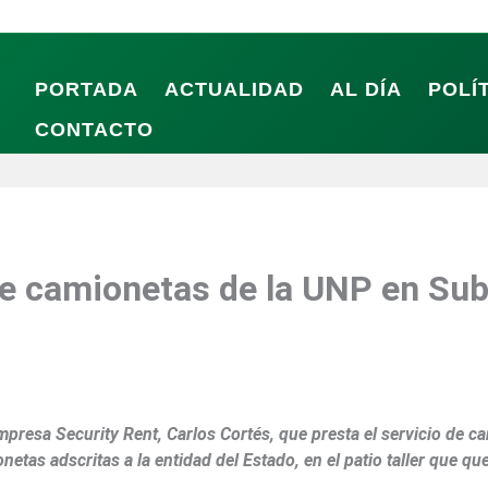
PORTADA
ACTUALIDAD
AL DÍA
POLÍ
CONTACTO
de camionetas de la UNP en Su
empresa Security Rent, Carlos Cortés, que presta el servicio de c
onetas adscritas a la entidad del Estado, en el patio taller que 