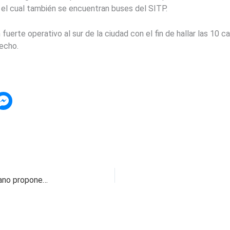
n el cual también se encuentran buses del SITP.
fuerte operativo al sur de la ciudad con el fin de hallar las 10 
echo.
Realizar ciclo de diálogos con ELN en el Vaticano propone Petro