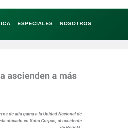
TICA
ESPECIALES
NOSOTROS
ba ascienden a más
arros de alta gama a la Unidad Nacional de
queda ubicado en Suba Corpas, al occidente
de Bogotá.