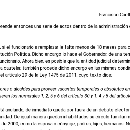
Francisco Cuel
prende entonces una serie de actos dentro de la administración d
, si el funcionario a remplazar le falta menos de 18 meses para 
itución Política. Dicho encargo lo hace el Gobernador, de una ter
ncionario. Ahora bien, es posible que la entidad judicial determ
da cautelar, también procede dicho encargo en las mismas condi
el artículo 29 de la Ley 1475 de 2011, cuyo texto dice:
s o alcaldes para proveer vacantes temporales o absolutas en 
eren los numerales 1, 2, 5 y 6 del artículo 30 y 1, 4 y 5 del artíc
tá anulando, de inmediato queda por fuera de un debate elector
unidad. De igual manera quedan inhabilitados su círculo familiar
7 de 2000, como la esposa o cónyuge, padres, hijos, hermanos. No