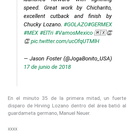
speed. Great work by Chicharito,
excellent cutback and finish by
Chucky Lozano.
#GOLAZO
#GERMEX
#MEX
#ElTri
#VamosMexico
🇲🇽👏
👏
pic.twitter.com/ucOfqUTMlH
— Jason Foster (@JogaBonito_USA)
17 de junio de 2018
En el minuto 35 de la primera mitad, un fuerte
disparo de Hirving Lozano dentro del área batió al
guardameta germano, Manuel Neuer.
xxxx