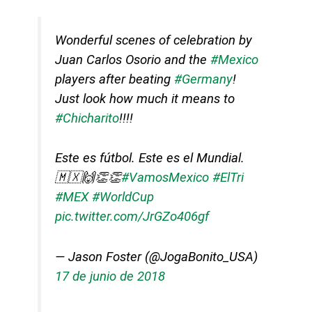
Wonderful scenes of celebration by
Juan Carlos Osorio and the
#Mexico
players after beating
#Germany
!
Just look how much it means to
#Chicharito
!!!!
Este es fútbol. Este es el Mundial.
🇲🇽🙌👏👏
#VamosMexico
#ElTri
#MEX
#WorldCup
pic.twitter.com/JrGZo406gf
— Jason Foster (@JogaBonito_USA)
17 de junio de 2018