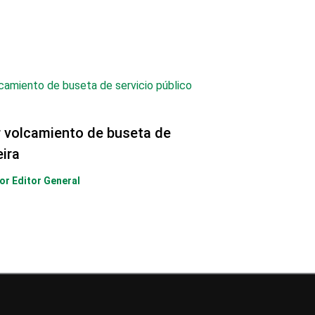
r volcamiento de buseta de
eira
Por
Editor General