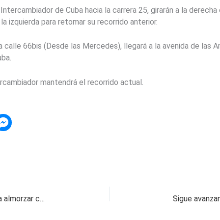
 Intercambiador de Cuba hacia la carrera 25, girarán a la derecha 
a izquierda para retomar su recorrido anterior.
a calle 66bis (Desde las Mercedes), llegará a la avenida de las A
uba.
ercambiador mantendrá el recorrido actual.
Claudia López reta a la ministra de Educación a almorzar con $900