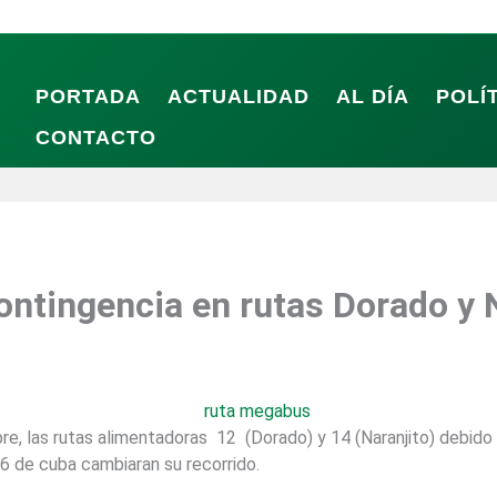
PORTADA
ACTUALIDAD
AL DÍA
POLÍ
CONTACTO
ntingencia en rutas Dorado y 
re, las rutas alimentadoras 12 (Dorado) y 14 (Naranjito) debido 
6 de cuba cambiaran su recorrido.