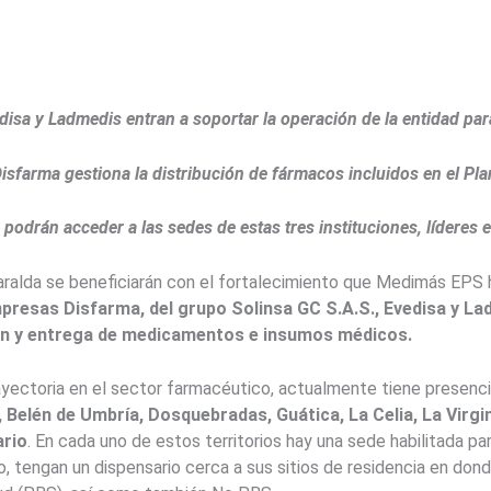
disa y Ladmedis entran a soportar la operación de la entidad pa
isfarma gestiona la distribución de fármacos incluidos en el Pl
podrán acceder a las sedes de estas tres instituciones, líderes e
saralda se beneficiarán con el fortalecimiento que Medimás EPS 
presas Disfarma, del grupo Solinsa GC S.A.S., Evedisa y La
ción y entrega de medicamentos e insumos médicos.
yectoria en el sector farmacéutico, actualmente tiene presencia
, Belén de Umbría, Dosquebradas, Guática, La Celia, La Virgin
ario
. En cada uno de estos territorios hay una sede habilitada p
io, tengan un dispensario cerca a sus sitios de residencia en d