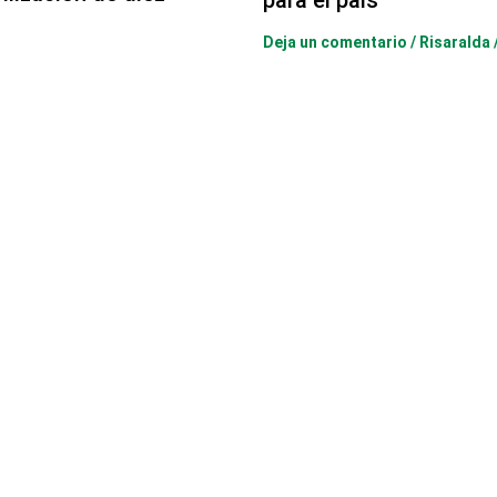
para el país
Deja un comentario
/
Risaralda