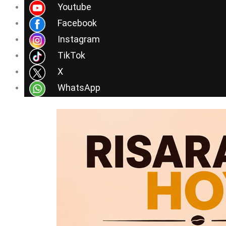
Ir
Youtube
al
Facebook
contenido
Instagram
TikTok
X
WhatsApp