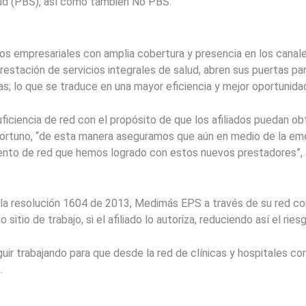
alud (PBS), así como también No PBS.
os empresariales con amplia cobertura y presencia en los canale
estación de servicios integrales de salud, abren sus puertas par
s; lo que se traduce en una mayor eficiencia y mejor oportunid
ficiencia de red con el propósito de que los afiliados puedan ob
ortuno, “de esta manera aseguramos que aún en medio de la eme
miento de red que hemos logrado con estos nuevos prestadores”, 
la resolución 1604 de 2013, Medimás EPS a través de su red co
itio de trabajo, si el afiliado lo autoriza, reduciendo así el rie
ir trabajando para que desde la red de clínicas y hospitales co
.