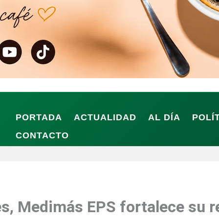
PORTADA
ACTUALIDAD
AL DÍA
POLÍ
CONTACTO
es, Medimás EPS fortalece su r