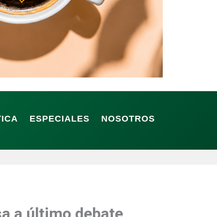
TICA
ESPECIALES
NOSOTROS
a a último debate