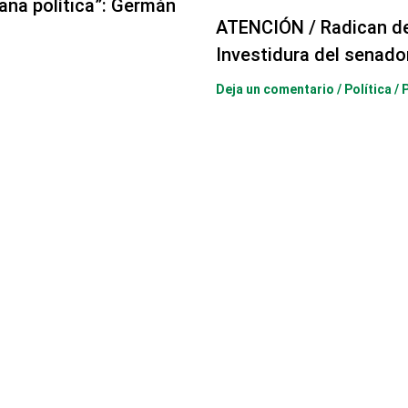
aña política”: Germán
ATENCIÓN / Radican d
Investidura del senado
Deja un comentario
/
Política
/ 