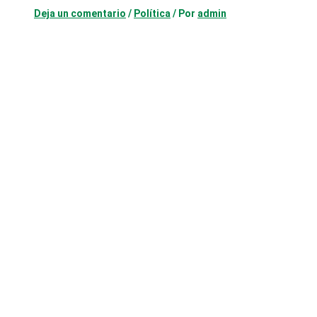
Deja un comentario
/
Política
/ Por
admin