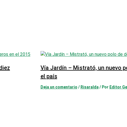
diez
Vía Jardín – Mistrató, un nuevo p
el país
Deja un comentario
/
Risaralda
/ Por
Editor Ge