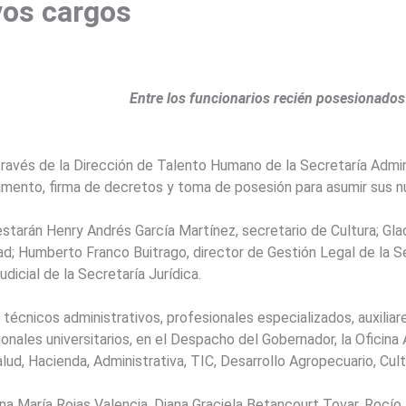
vos cargos
Entre los funcionarios recién posesionados 
ravés de la Dirección de Talento Humano de la Secretaría Admini
uramento, firma de decretos y toma de posesión para asumir sus 
estarán Henry Andrés García Martínez, secretario de Cultura; Gla
; Humberto Franco Buitrago, director de Gestión Legal de la Sec
dicial de la Secretaría Jurídica.
écnicos administrativos, profesionales especializados, auxiliare
onales universitarios, en el Despacho del Gobernador, la Oficina 
alud, Hacienda, Administrativa, TIC, Desarrollo Agropecuario, Cult
na María Rojas Valencia, Diana Graciela Betancourt Tovar, Rocío