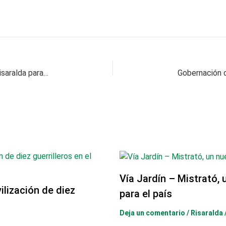
Durguez Espinosa renuncia a la Asamblea de Risaralda para aspirar a la Cámara de Representantes
Vía Jardín – Mistrató, 
lización de diez
para el país
Deja un comentario
/
Risaralda