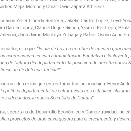
n Andrés Mejía Moreno y Omar David Zapata Arbeláez.
narios Yeiler Lloreda Rentería, Jakelín Castro López, Leydi Yoh
iam García López, Claudia Duque Rincón, Yasm´n Restrepo, Paula
alencia, Jhon Jaime Montoya Zuluaga y Rafael Osorio Agudelo.
bernador, dijo que:
“El día de hoy, en nombre de nuestro goberna
os acompañarán en esta administración Equitativa e Incluyente,
etaría de Cultura del departamento, la posesión de nuestra nueva 
dirección de Defensa Judicial”.
irieron a los retos que enfrentarán tras su posesión. Henry Andr
la política departamental de cultura. Esta nos establece clarame
nos adecuados, la nueva Secretaría de Cultura”.
ita, secretaria de Desarrollo Económico y Competitividad, indicó
rollan proyectos de gran envergadura para el crecimiento y desarr