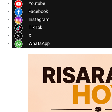
Ir
Youtube
al
Facebook
contenido
Instagram
TikTok
X
WhatsApp