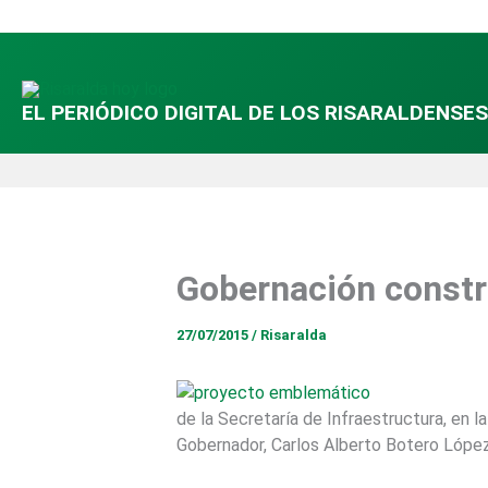
Ir
al
contenido
EL PERIÓDICO DIGITAL DE LOS RISARALDENSES
Gobernación constr
27/07/2015
/
Risaralda
de la Secretaría de Infraestructura, en
Gobernador, Carlos Alberto Botero López