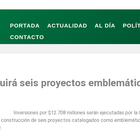
PORTADA
ACTUALIDAD
AL DÍA
POLÍ
CONTACTO
uirá seis proyectos emblemátic
Inversiones por $12.708 millones serán ejecutadas por la 
 la construcción de seis proyectos catalogados como emblemático
.