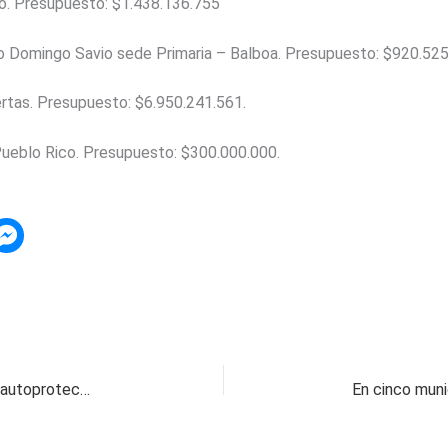
ó. Presupuesto: $1.438.136.755
 Domingo Savio sede Primaria – Balboa. Presupuesto: $920.525
tas. Presupuesto: $6.950.241.561.
eblo Rico. Presupuesto: $300.000.000.
Candidatos recibieron asesoría en seguridad y autoprotección