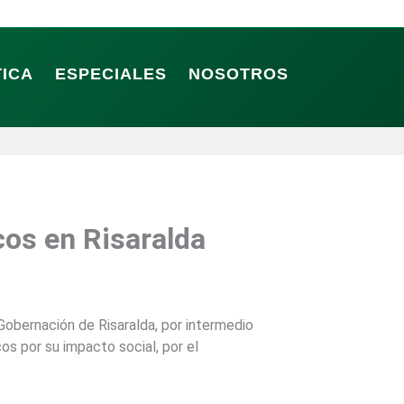
TICA
ESPECIALES
NOSOTROS
os en Risaralda
Gobernación de Risaralda, por intermedio
s por su impacto social, por el