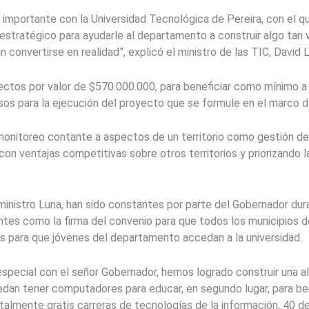
 importante con la Universidad Tecnológica de Pereira, con el qu
 estratégico para ayudarle al departamento a construir algo tan
 convertirse en realidad”, explicó el ministro de las TIC, David 
ctos por valor de $570.000.000, para beneficiar como mínimo a 
ursos para la ejecución del proyecto que se formule en el marco 
monitoreo contante a aspectos de un territorio como gestión del 
n ventajas competitivas sobre otros territorios y priorizando la
ministro Luna, han sido constantes por parte del Gobernador dura
antes como la firma del convenio para que todos los municipios
cas para que jóvenes del departamento accedan a la universidad.
special con el señor Gobernador, hemos logrado construir una alia
dan tener computadores para educar, en segundo lugar, para ben
talmente gratis carreras de tecnologías de la información, 40 de 