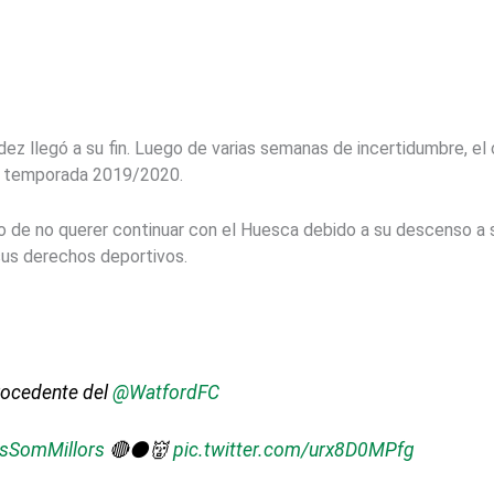
dez llegó a su fin. Luego de varias semanas de incertidumbre, 
 la temporada 2019/2020.
o de no querer continuar con el Huesca debido a su descenso a se
sus derechos deportivos.
rocedente del
@WatfordFC
sSomMillors
🔴⚫️👹
pic.twitter.com/urx8D0MPfg