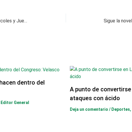
Los maestros de Risaralda a paro los días miércoles y Jueves
hacen dentro del
A punto de convertirse
ataques con ácido
r
Editor General
Deja un comentario
/
Deportes
,