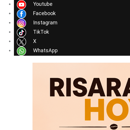
Ir
Youtube
al
Facebook
contenido
Instagram
TikTok
X
WhatsApp