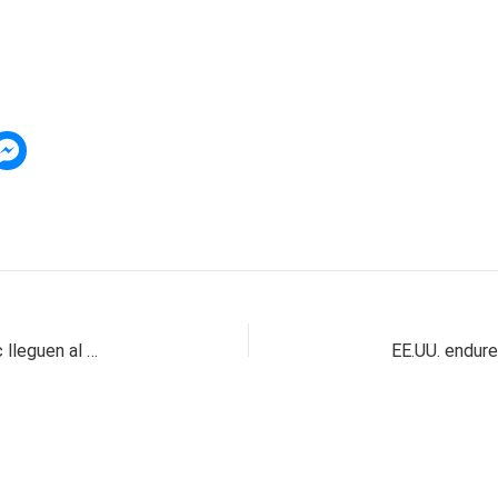
Presidente del Senado respaldará que las Farc lleguen al Congreso