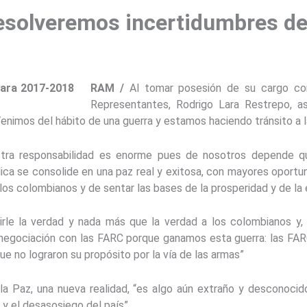
esolveremos incertidumbres de 
RAM /
Al tomar posesión de su cargo co
Representantes, Rodrigo Lara Restrepo, a
nimos del hábito de una guerra y estamos haciendo tránsito a l
stra responsabilidad es enorme pues de nosotros depende q
blica se consolide en una paz real y exitosa, con mayores oport
los colombianos y de sentar las bases de la prosperidad y de la 
le la verdad y nada más que la verdad a los colombianos y
e negociación con las FARC porque ganamos esta guerra: las FAR
ue no lograron su propósito por la vía de las armas”
la Paz, una nueva realidad, “es algo aún extraño y desconocido
d y el desasosiego del país”.