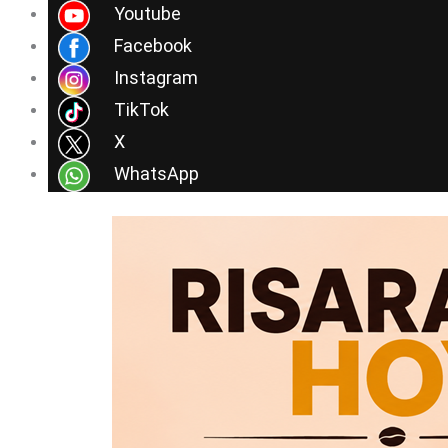
Ir
Youtube
al
Facebook
contenido
Instagram
TikTok
X
WhatsApp