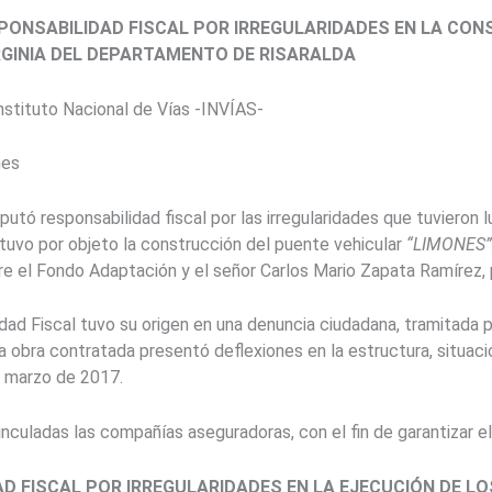
PONSABILIDAD FISCAL POR IRREGULARIDADES EN LA CON
IRGINIA DEL DEPARTAMENTO DE RISARALDA
stituto Nacional de Vías -INVÍAS-
nes
putó responsabilidad fiscal por las irregularidades que tuvieron 
tuvo por objeto la construcción del puente vehicular
“LIMONES”
e el Fondo Adaptación y el señor Carlos Mario Zapata Ramírez, p
dad Fiscal tuvo su origen en una denuncia ciudadana, tramitada 
a obra contratada presentó deflexiones en la estructura, situaci
e marzo de 2017.
vinculadas
las compañías aseguradoras, con el fin de garantizar el
AD FISCAL POR IRREGULARIDADES EN LA
EJECUCIÓN DE LO