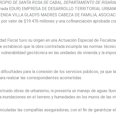
CIPIO DE SANTA ROSA DE CABAL, DEPARTAMENTO DE RISARA
inada EDUR) EMPRESA DE DESARROLLO TERRITORIAL URBANO Y
IENDA VILLA GLADYS MADRES CABEZA DE FAMILIA; ASOCIA
por valor de $19.476 millones y una cofinanciación aprobada con
ad Fiscal tuvo su origen en una Actuación Especial de Fiscaliza
e estableció que la obra contratada incumple las normas técni
vulnerabilidad geotécnica en las unidades de vivienda y la imposi
dificultades para la conexión de los servicios públicos, ya que 
para realizar las correspondientes acometidas.
uido obras de urbanismo, ni presenta un manejo de aguas lluvias
na inundaciones en el terreno y humedades en los muros de las v
inculadas
las compañías aseguradoras, con el fin de garantizar el