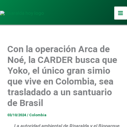
Ir
al
contenido
Con la operación Arca de
Noé, la CARDER busca que
Yoko, el único gran simio
que vive en Colombia, sea
trasladado a un santuario
de Brasil
03/10/2024
/
Colombia
La autoridad ambiental de Risaralda y el Bioparque