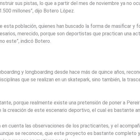
struir sus pistas, lo que a partir del mes de noviembre ya no ocu
1.500 millones”, dijo Botero López.
e esta población, quienes han buscado la forma de masificar y fo
esarios, merecido, porque son deportistas que practican una act
o este”, indicó Botero.
ateboarding y longboarding desde hace más de quince años, recon
disciplinas que se realizan en un skatepark, sino también, la tras
tante, porque realmente existe una pretensión de poner a Perei
e la creación de este escenario deportivo, el cual es bastante ampl
en cuenta las observaciones de los practicantes, y el acompañ
Aunque se reconoce, que este proyecto es bastante completo y a