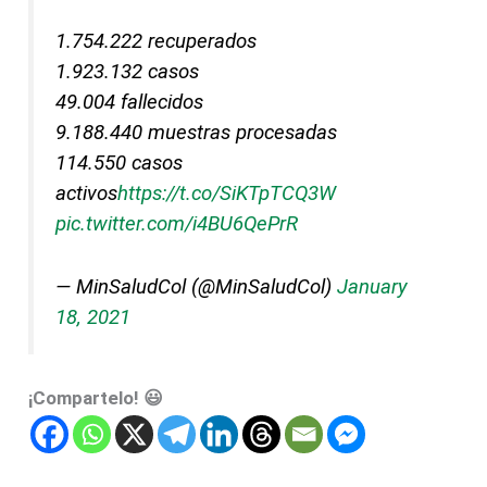
1.754.222 recuperados
1.923.132 casos
49.004 fallecidos
9.188.440 muestras procesadas
114.550 casos
activos
https://t.co/SiKTpTCQ3W
pic.twitter.com/i4BU6QePrR
— MinSaludCol (@MinSaludCol)
January
18, 2021
¡Compartelo! 😃