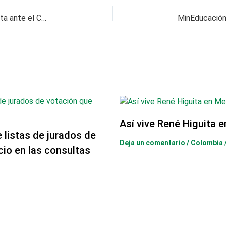
Fiscal ataja excarcelación masiva con propuesta ante el Congreso
Así vive René Higuita 
e listas de jurados de
Deja un comentario
/
Colombia
cio en las consultas