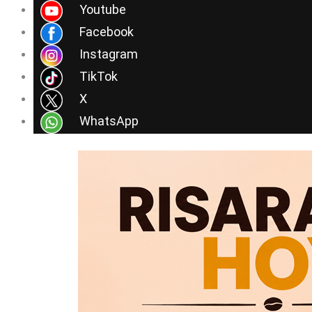
Ir
Youtube
al
Facebook
contenido
Instagram
TikTok
X
WhatsApp