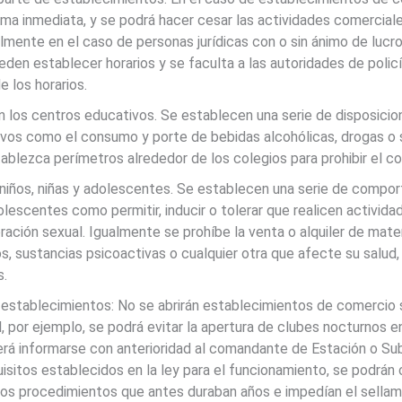
forma inmediata, y se podrá hacer cesar las actividades comercia
lmente en el caso de personas jurídicas con o sin ánimo de lucr
ueden establecer horarios y se faculta a las autoridades de poli
e los horarios.
en los centros educativos. Se establecen una serie de disposic
vos como el consumo y porte de bebidas alcohólicas, drogas o 
tablezca perímetros alrededor de los colegios para prohibir el 
 niños, niñas y adolescentes. Se establecen una serie de compo
dolescentes como permitir, inducir o tolerar que realicen activid
oración sexual. Igualmente se prohíbe la venta o alquiler de mate
dos, sustancias psicoactivas o cualquier otra que afecte su salud
s.
establecimientos: No se abrirán establecimientos de comercio s
l, por ejemplo, se podrá evitar la apertura de clubes nocturnos e
rá informarse con anterioridad al comandante de Estación o Sub
isitos establecidos en la ley para el funcionamiento, se podrán 
os procedimientos que antes duraban años e impedían el sellam