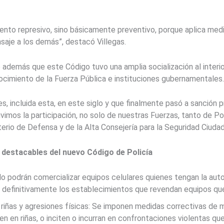
mento represivo, sino básicamente preventivo, porque aplica med
nsaje a los demás”, destacó Villegas.
 además que este Código tuvo una amplia socialización al interi
nocimiento de la Fuerza Pública e instituciones gubernamentales.
, incluida esta, en este siglo y que finalmente pasó a sanción p
imos la participación, no solo de nuestras Fuerzas, tanto de Po
terio de Defensa y de la Alta Consejería para la Seguridad Ciudad
 destacables del nuevo Código de Policía
lo podrán comercializar equipos celulares quienes tengan la auto
án definitivamente los establecimientos que revendan equipos qu
 riñas y agresiones físicas: Se imponen medidas correctivas de m
n en riñas, o inciten o incurran en confrontaciones violentas que