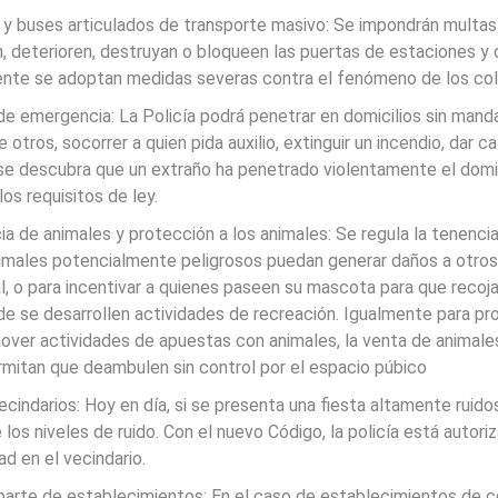
 y buses articulados de transporte masivo: Se impondrán multas 
n, deterioren, destruyan o bloqueen las puertas de estaciones y
ente se adoptan medidas severas contra el fenómeno de los col
e emergencia: La Policía podrá penetrar en domicilios sin manda
 otros, socorrer a quien pida auxilio, extinguir un incendio, dar c
e descubra que un extraño ha penetrado violentamente el domici
os requisitos de ley.
ia de animales y protección a los animales: Se regula la tenenci
nimales potencialmente peligrosos puedan generar daños a otros,
al, o para incentivar a quienes paseen su mascota para que reco
nde se desarrollen actividades de recreación. Igualmente para pr
over actividades de apuestas con animales, la venta de animale
mitan que deambulen sin control por el espacio púbico
ecindarios: Hoy en día, si se presenta una fiesta altamente ruido
e los niveles de ruido. Con el nuevo Código, la policía está autor
ad en el vecindario.
 parte de establecimientos: En el caso de establecimientos de 