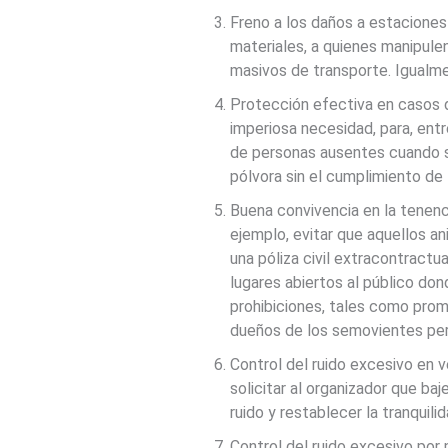
Freno a los daños a estaciones
materiales, a quienes manipule
masivos de transporte. Igualm
Protección efectiva en casos d
imperiosa necesidad, para, entre
de personas ausentes cuando s
pólvora sin el cumplimiento de l
Buena convivencia en la tenenc
ejemplo, evitar que aquellos a
una póliza civil extracontractu
lugares abiertos al público do
prohibiciones, tales como prom
dueños de los semovientes per
Control del ruido excesivo en v
solicitar al organizador que baj
ruido y restablecer la tranquilid
Control del ruido excesivo por