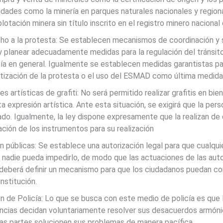
idades como la minería en parques naturales nacionales y regio
otación minera sin título inscrito en el registro minero nacional 
cho a la protesta: Se establecen mecanismos de coordinación y s
 planear adecuadamente medidas para la regulación del tránsito y
ía en general. Igualmente se establecen medidas garantistas pa
tización de la protesta o el uso del ESMAD como última medida,
 artísticas de grafiti: No será permitido realizar grafitis en bi
a expresión artística. Ante esta situación, se exigirá que la per
ado. Igualmente, la ley dispone expresamente que la realizan de di
utación de los instrumentos para su realización
n públicas: Se establece una autorización legal para que cualqu
 nadie pueda impedirlo, de modo que las actuaciones de las autor
 deberá definir un mecanismo para que los ciudadanos puedan cor
nstitución.
ón de Policía: Lo que se busca con este medio de policía es que 
encias decidan voluntariamente resolver sus desacuerdos armón
 las partes solucionen sus problemas de manera pacífica.