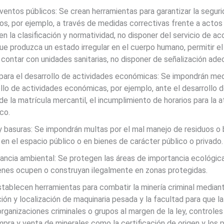
ntos públicos: Se crean herramientas para garantizar la segurid
s, por ejemplo, a través de medidas correctivas frente a actos 
 en la clasificación y normatividad, no disponer del servicio de
e produzca un estado irregular en el cuerpo humano, permitir el
 contar con unidades sanitarias, no disponer de señalización ade
para el desarrollo de actividades económicas: Se impondrán med
ollo de actividades económicas, por ejemplo, ante el desarrollo d
 de la matrícula mercantil, el incumplimiento de horarios para la
co.
basuras: Se impondrán multas por el mal manejo de residuos o b
en el espacio público o en bienes de carácter público o privado.
ancia ambiental: Se protegen las áreas de importancia ecológi
ienes ocupen o construyan ilegalmente en zonas protegidas.
establecen herramientas para combatir la minería criminal mediant
ción y localización de maquinaria pesada y la facultad para que la
 organizaciones criminales o grupos al margen de la ley, controles
ompra y venta de minerales como la certificación de origen y los