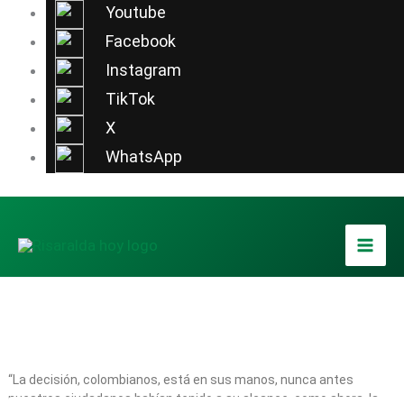
Ir
Youtube
al
Facebook
contenido
Instagram
TikTok
X
WhatsApp
“La decisión, colombianos, está en sus manos, nunca antes
nuestros ciudadanos habían tenido a su alcance, como ahora, la