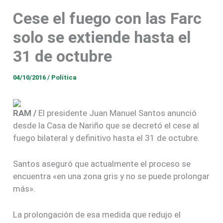
llave del futuro. ¡Abramos esa puerta! ¡Abramos la puerta del
Cese el fuego con las Farc
mañana!”, exhortó el Presidente a la Nación.
solo se extiende hasta el
31 de octubre
04/10/2016
/
Política
RAM /
El presidente Juan Manuel Santos anunció
desde la Casa de Nariño que se decretó el cese al
fuego bilateral y definitivo hasta el 31 de octubre.
Santos aseguró que actualmente el proceso se
encuentra «en una zona gris y no se puede prolongar
más».
La prolongación de esa medida que redujo el