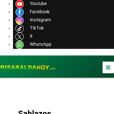
Ir
Youtube
al
Facebook
contenido
Instagram
TikTok
X
WhatsApp
Sablazos