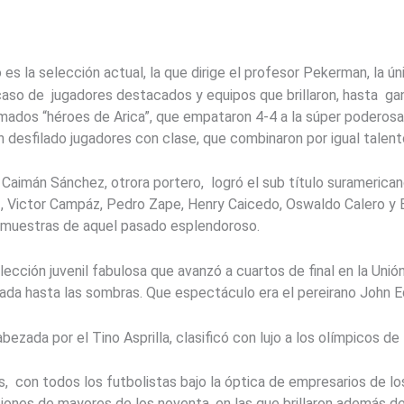
es la selección actual, la que dirige el profesor Pekerman, la ún
s caso de jugadores destacados y equipos que brillaron, hasta ga
amados “héroes de Arica”, que empataron 4-4 a la súper poderosa
n desfilado jugadores con clase, que combinaron por igual talent
ín Caimán Sánchez, otrora portero, logró el sub título suramerica
iz, Victor Campáz, Pedro Zape, Henry Caicedo, Oswaldo Calero y E
 muestras de aquel pasado esplendoroso.
lección juvenil fabulosa que avanzó a cuartos de final en la Unión
da hasta las sombras. Que espectáculo era el pereirano John E
zada por el Tino Asprilla, clasificó con lujo a los olímpicos de
, con todos los futbolistas bajo la óptica de empresarios de l
ciones de mayores de los noventa, en las que brillaron además del