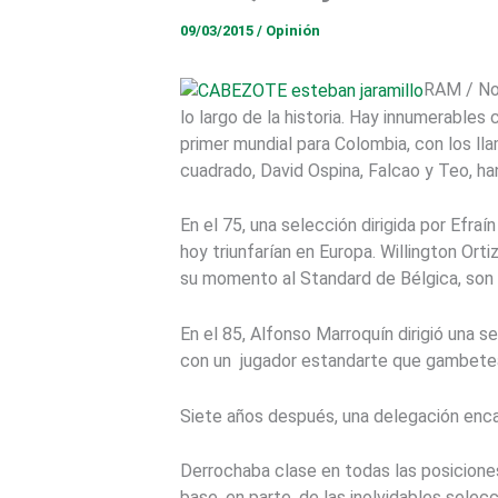
09/03/2015
/
Opinión
RAM / No 
lo largo de la historia. Hay innumerable
primer mundial para Colombia, con los ll
cuadrado, David Ospina, Falcao y Teo, ha
En el 75, una selección dirigida por Efra
hoy triunfarían en Europa. Willington Ort
su momento al Standard de Bélgica, son
En el 85, Alfonso Marroquín dirigió una se
con un jugador estandarte que gambetea
Siete años después, una delegación encabe
Derrochaba clase en todas las posiciones
base, en parte, de las inolvidables selec