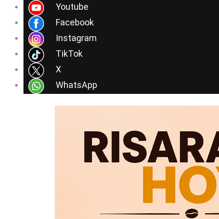
Ir
Youtube
al
Facebook
contenido
Instagram
TikTok
X
WhatsApp