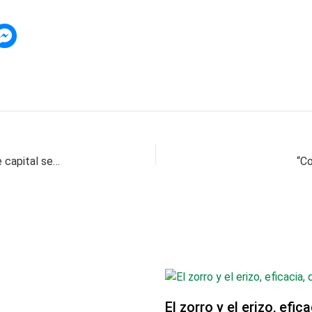
Concejal Álvaro Escobar acompañó entrega de capital semilla
“Co
El zorro y el erizo, efic