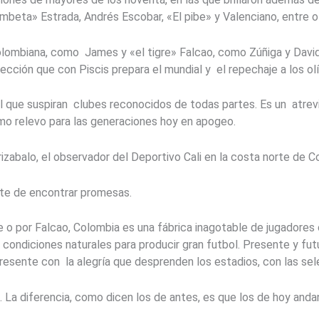
gambeta» Estrada, Andrés Escobar, «El pibe» y Valenciano, entre o
colombiana, como James y «el tigre» Falcao, como Zúñiga y David
lección que con Piscis prepara el mundial y el repechaje a los ol
 el que suspiran clubes reconocidos de todas partes. Es un atrevi
mo relevo para las generaciones hoy en apogeo.
rizabalo, el observador del Deportivo Cali en la costa norte de C
rte de encontrar promesas.
e o por Falcao, Colombia es una fábrica inagotable de jugadores 
 condiciones naturales para producir gran futbol. Presente y fut
o presente con la alegría que desprenden los estadios, con las s
 La diferencia, como dicen los de antes, es que los de hoy anda