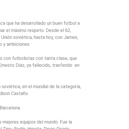
ica que ha desarrollado un buen fútbol a
nar el máximo respeto. Desde el 62,
 Unión soviética, hasta hoy, con James,
o y ambiciones.
no con futbolistas con tanta clase, que
rnesto Díaz, ya fallecido, trasferido en
 soviética, en el mundial de la categoría,
dison Castaño.
 Barcelona.
os mejores equipos del mundo. Fue la
 Tino, Redín, Higuita, Diego Osorio,