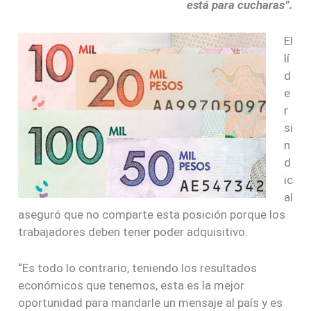
está para cucharas”.
El
lí
d
e
r
si
n
d
ic
al
aseguró que no comparte esta posición porque los
trabajadores deben tener poder adquisitivo.
“Es todo lo contrario, teniendo los resultados
económicos que tenemos, esta es la mejor
oportunidad para mandarle un mensaje al país y es