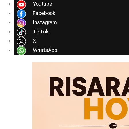
Ir
Youtube
al
Facebook
contenido
Instagram
TikTok
X
WhatsApp