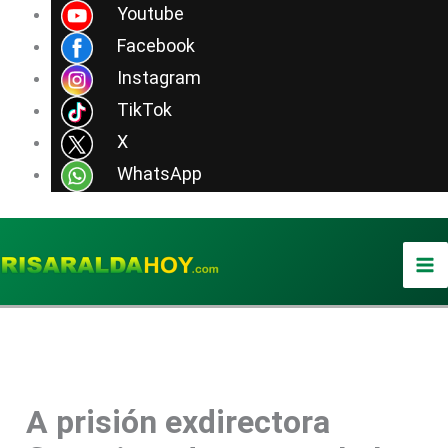
Ir
Youtube
al
Facebook
contenido
Instagram
TikTok
X
WhatsApp
A prisión exdirectora
https://depositphotos.com/es