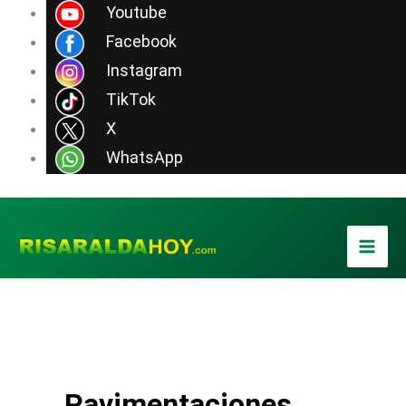
Ir
Youtube
al
Facebook
contenido
Instagram
TikTok
X
WhatsApp
Pavimentaciones