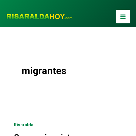
Ir
al
contenido
migrantes
Risaralda