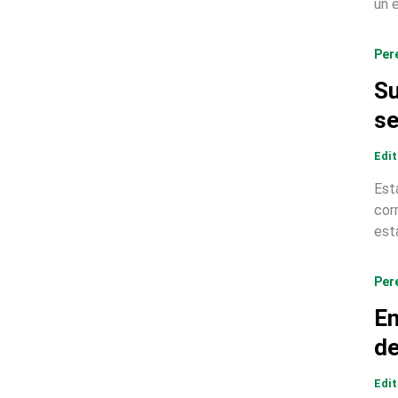
un 
Per
Su
s
Edi
Est
cor
est
Per
En
de
Edi