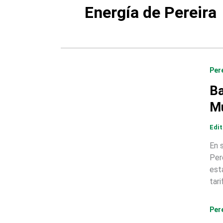
Energía de Pereira
Per
Ba
Mu
Edi
En 
Per
est
tari
Per