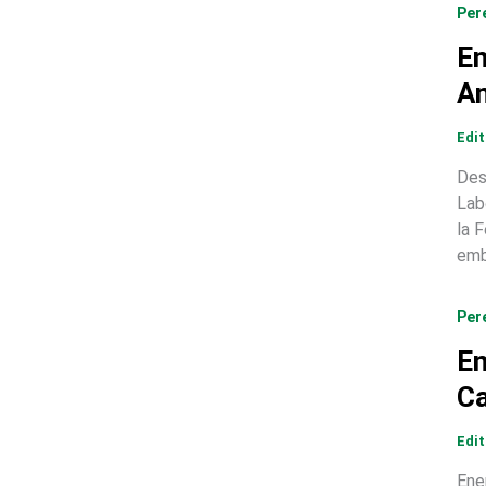
Per
En
An
Edi
Des
Lab
la 
emb
Per
En
C
Edi
Ene