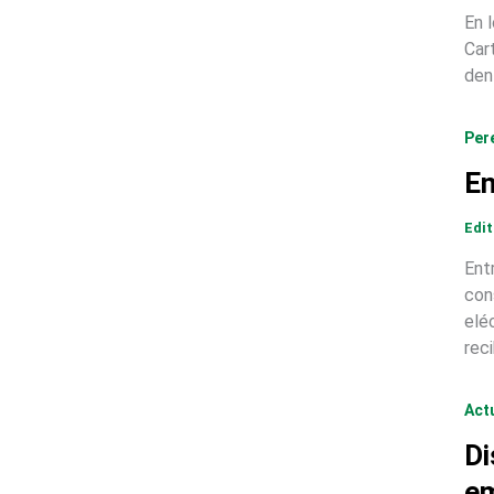
En 
Car
den
Per
En
Edi
Ent
con
elé
reci
Act
Di
em