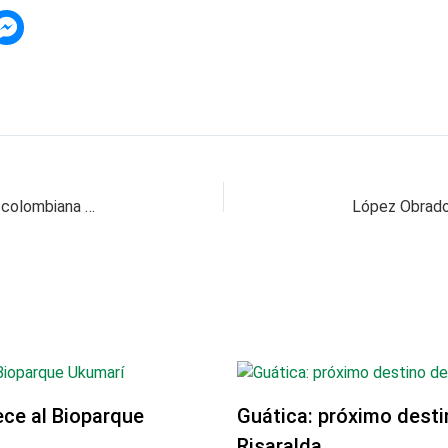
Policía incauta 900 camisetas de la selección colombiana en Pereira
ce al Bioparque
Guática: próximo desti
Risaralda