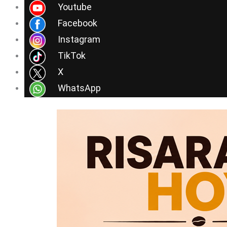
Ir
Youtube
al
Facebook
contenido
Instagram
TikTok
X
WhatsApp