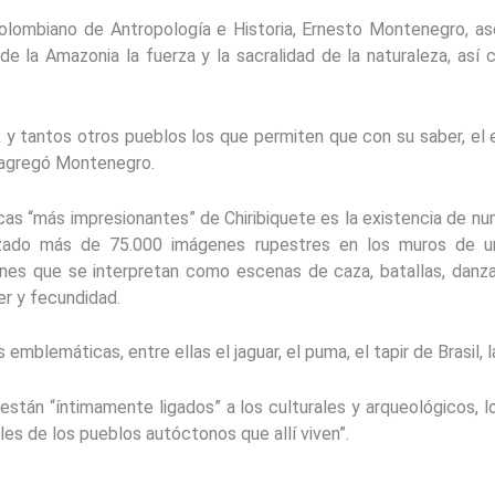
o Colombiano de Antropología e Historia, Ernesto Montenegro, a
e la Amazonia la fuerza y la sacralidad de la naturaleza, así 
 y tantos otros pueblos los que permiten que con su saber, el es
, agregó Montenegro.
icas “más impresionantes” de Chiribiquete es la existencia de
lizado más de 75.000 imágenes rupestres en los muros de u
es que se interpretan como escenas de caza, batallas, danza
er y fecundidad.
lemáticas, entre ellas el jaguar, el puma, el tapir de Brasil, la
 están “íntimamente ligados” a los culturales y arqueológicos,
les de los pueblos autóctonos que allí viven”.