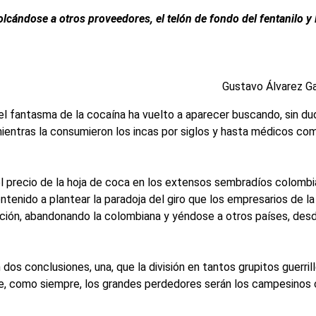
lcándose a otros proveedores, el telón de fondo del fentanilo y 
Gustavo Álvarez G
l fantasma de la cocaína ha vuelto a aparecer buscando, sin dud
ientras la consumieron los incas por siglos y hasta médicos com
el precio de la hoja de coca en los extensos sembradíos colombi
tenido a plantear la paradoja del giro que los empresarios de la 
ción, abandonando la colombiana y yéndose a otros países, desd
dos conclusiones, una, que la división en tantos grupitos guerri
ue, como siempre, los grandes perdedores serán los campesinos 