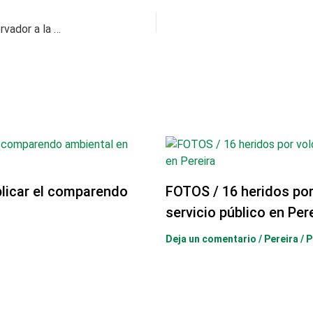
Expectativa por quién será el candidato conservador a la Alcaldía de Dosquebradas
licar el comparendo
FOTOS / 16 heridos po
servicio público en Per
Deja un comentario
/
Pereira
/ 