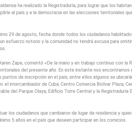
raldense ha realizado la Registraduría, para lograr que los habi
irle al país y a la democracia en las elecciones territoriales q
imo 29 de agosto, fecha donde todos los ciudadanos habilitado
 un esfuerzo notorio y la comunidad no tendrá excusa para omitir
os.
, Karen Zape, comentó «De la mano y en trabajo continuo con la 
erritoriales del presente año. En este instante nos encontramos 
s puntos de inscripción en el país, entre ellos algunos se ubicará
n: el intercambiador de Cuba, Centro Comercia Bolívar Plaza, Cen
ble del Parque Olaya, Edificio Torre Central y la Registraduría E
ar los ciudadanos que cambiaron de lugar de residencia y quiera
imo 5 años en el país que deseen participar en los comicios.