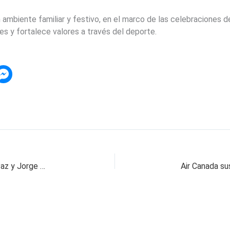
 ambiente familiar y festivo, en el marco de las celebraciones de
s y fortalece valores a través del deporte.
Bolivia irá a un inédito balotaje entre Rodrigo Paz y Jorge Quiroga con récord del voto nulo