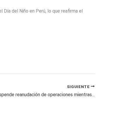
l Día del Niño en Perú, lo que reafirma el
SIGUIENTE
Air Canada suspende reanudación de operaciones mientras continúa huelga de auxiliares de vuelo