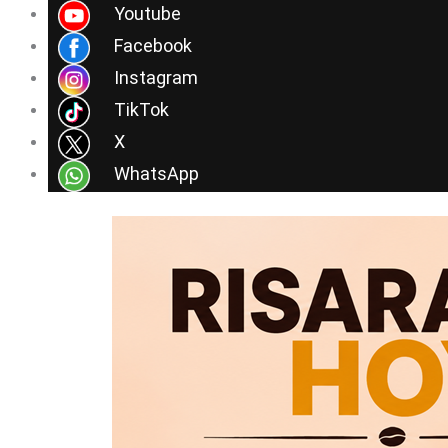
Ir
Youtube
al
Facebook
contenido
Instagram
TikTok
X
WhatsApp