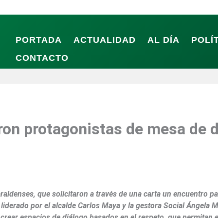
PORTADA
ACTUALIDAD
AL DÍA
POLÍ
CONTACTO
ron protagonistas de mesa de d
araldenses, que solicitaron a través de una carta un encuentro pa
 liderado por el alcalde Carlos Maya y la gestora Social Ángela 
e crear espacios de diálogo basados en el respeto, que permitan