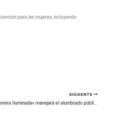
atención para las mujeres, incluyendo
SIGUIENTE
«Consorcio Pereira Iluminada» manejará el alumbrado público de la ciudad