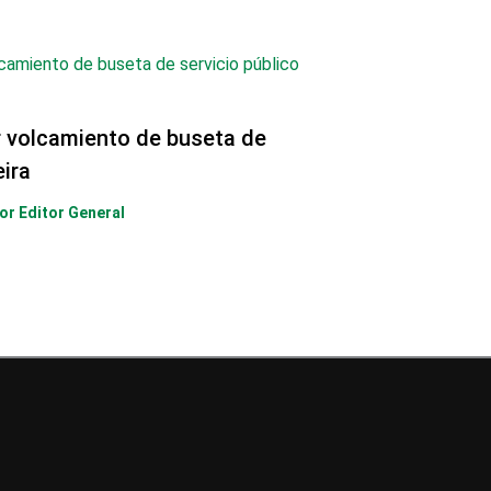
r volcamiento de buseta de
eira
Por
Editor General