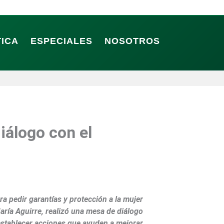
TICA
ESPECIALES
NOSOTROS
iálogo con el
ra pedir garantías y protección a la mujer
María Aguirre, realizó una mesa de diálogo
 establecer acciones que ayuden a mejorar