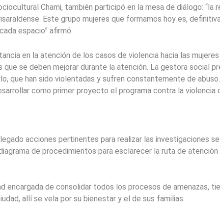
ociocultural Chami, también participó en la mesa de diálogo: “la
 risaraldense. Este grupo mujeres que formamos hoy es, definiti
en cada espacio” afirmó.
tancia en la atención de los casos de violencia hacia las mujere
s que se deben mejorar durante la atención. La gestora social pr
o, que han sido violentadas y sufren constantemente de abuso. 
desarrollar como primer proyecto el programa contra la violencia
legado acciones pertinentes para realizar las investigaciones s
 diagrama de procedimientos para esclarecer la ruta de atención 
ad encargada de consolidar todos los procesos de amenazas, tien
dad, allí se vela por su bienestar y el de sus familias.