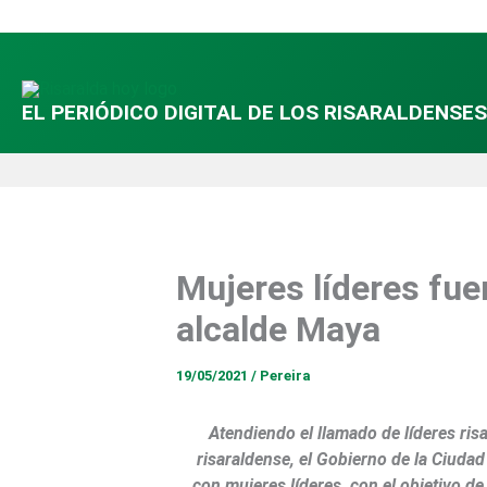
Ir
al
contenido
EL PERIÓDICO DIGITAL DE LOS RISARALDENSES
Mujeres líderes fue
alcalde Maya
19/05/2021
/
Pereira
Atendiendo el llamado de líderes ris
risaraldense, el Gobierno de la Ciudad
con mujeres líderes, con el objetivo d