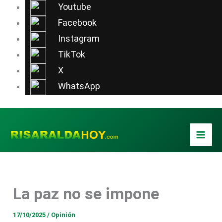
Ir
Youtube
al
Facebook
contenido
Instagram
TikTok
X
WhatsApp
La paz no se impone
17/10/2025
/
Opinión