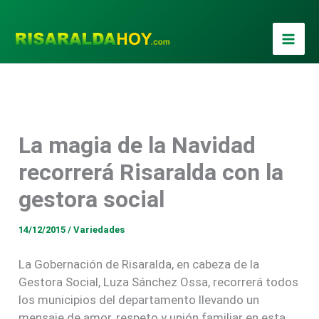
Ir
al
contenido
La magia de la Navidad
SAMSUNG CAMERA PICTURES
recorrerá Risaralda con la
gestora social
14/12/2015
/
Variedades
La Gobernación de Risaralda, en cabeza de la
Gestora Social, Luza Sánchez Ossa, recorrerá todos
los municipios del departamento llevando un
mensaje de amor, respeto y unión familiar en esta