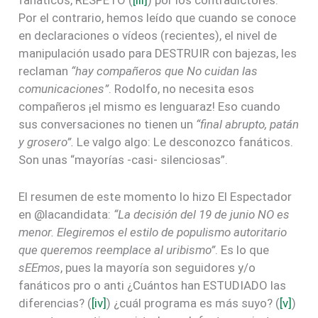
Por el contrario, hemos leído que cuando se conoce
en declaraciones o vídeos (recientes), el nivel de
manipulación usado para DESTRUIR con bajezas, les
reclaman
“hay compañeros que No cuidan las
comunicaciones”
. Rodolfo, no necesita esos
compañeros ¡el mismo es lenguaraz! Eso cuando
sus conversaciones no tienen un
“final abrupto, patán
y grosero”.
Le valgo algo: Le desconozco fanáticos.
Son unas “mayorías -casi- silenciosas”.
El resumen de este momento lo hizo El Espectador
en @lacandidata:
“La decisión del 19 de junio NO es
menor. Elegiremos el estilo de populismo autoritario
que queremos reemplace al uribismo”
. Es lo que
sEEmos
, pues la mayoría son seguidores y/o
fanáticos pro o anti ¿Cuántos han ESTUDIADO las
diferencias? (
[iv]
) ¿cuál programa es más suyo? (
[v]
)