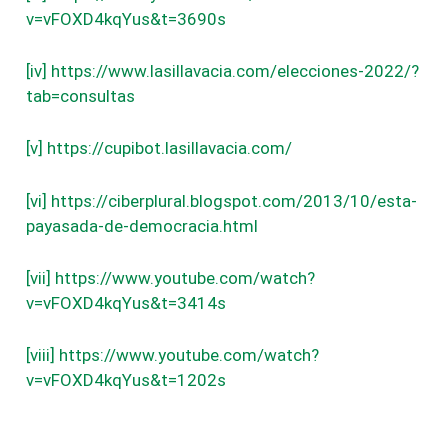
v=vFOXD4kqYus&t=3690s
[iv]
https://www.lasillavacia.com/elecciones-2022/?
tab=consultas
[v]
https://cupibot.lasillavacia.com/
[vi]
https://ciberplural.blogspot.com/2013/10/esta-
payasada-de-democracia.html
[vii]
https://www.youtube.com/watch?
v=vFOXD4kqYus&t=3414s
[viii]
https://www.youtube.com/watch?
v=vFOXD4kqYus&t=1202s