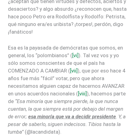
¿aceptan que tienen virtudes y defectos, aciertos y
desaciertos? y algo absurdo ¿reconocen que, hasta
hace poco Petro era Rodolfista y Rodolfo: Petrista,
qué ninguno era/es uribista? ¡torpes!, perdón, digo
¡fanáticos!
Esa es la payasada de demócratas que somos, en
general, los “polombianos” (
[vi]
). Tal vez vos y yo
sólo somos conscientes de que el país ha
COMENZADO A CAMBIAR (
[vii]
), que por eso hace 4
años fue más “fácil” votar, pero que ahora
necesitamos alguien capaz de hacernos AVANZAR
en unos acuerdos nacionales (
[viii]
), hacemos parte
de
“Esa minoría que siempre pierde, la que nunca
cuentan, la que siempre está por debajo del margen
de error;
esa minoría que va a decidir presidente
. Y, a
pesar de saberlo, siguen indecisos. Tibios hasta la
tumba”
(@lacandidata).