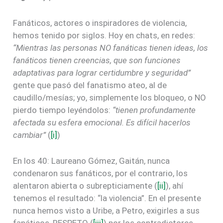
Fanáticos, actores o inspiradores de violencia,
hemos tenido por siglos. Hoy en chats, en redes:
“Mientras las personas NO fanáticas tienen ideas, los
fanáticos tienen creencias, que son funciones
adaptativas para lograr certidumbre y seguridad”
gente que pasó del fanatismo ateo, al de
caudillo/mesías; yo, simplemente los bloqueo, o NO
pierdo tiempo leyéndolos:
“tienen profundamente
afectada su esfera emocional. Es difícil hacerlos
cambiar”
(
[i]
)
En los 40: Laureano Gómez, Gaitán, nunca
condenaron sus fanáticos, por el contrario, los
alentaron abierta o subrepticiamente (
[ii]
), ahí
tenemos el resultado: “la violencia”. En el presente
nunca hemos visto a Uribe, a Petro, exigirles a sus
fanáticos, RESPETO (
[iii]
) por los contradictores.