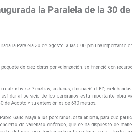
augurada la Paralela de la 30 d
urada la Paralela 30 de Agosto, a las 6:00 pm una importante ob
l paquete de diez obras por valorización, se financió con recurs
on calzadas de 7 metros, andenes, iluminación LED, ciclobandas
así dar al servicio de los pereiranos esta importante obra via
30 de Agosto y su extensión es de 630 metros.
 Pablo Gallo Maya a los pereiranos, está abierta, para que partic
ncierto de vallenato sinfónico, que se ha dispuesto de mane
cierto del mes, que tradicionalmente se hace en el teatro S