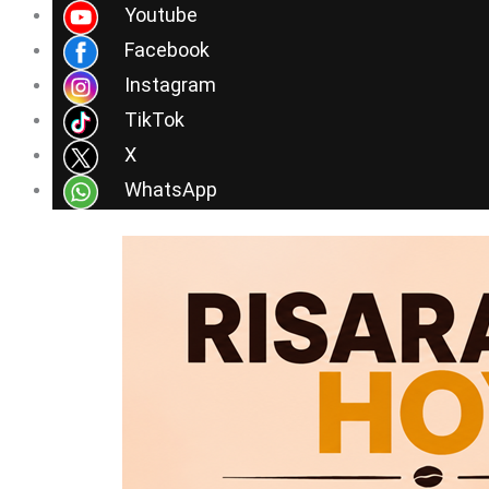
Ir
Youtube
al
Facebook
contenido
Instagram
TikTok
X
WhatsApp