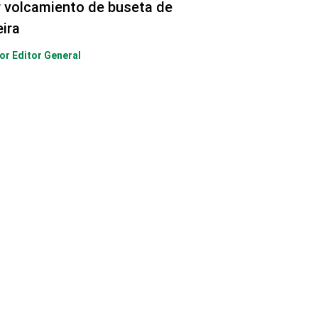
r volcamiento de buseta de
eira
Por
Editor General