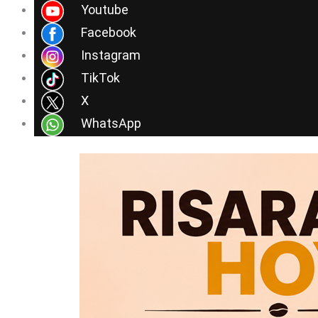
Ir
Youtube
al
Facebook
contenido
Instagram
TikTok
X
WhatsApp