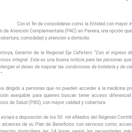
Con el fin de consolidarse como la Entidad con mayor i
n de Atención Complementaria (PAC) en Pereira, una opción que 
obertura, comodidad y atención a domicilio.
toya, Gerente de la Regional Eje Cafetero
“Con el ingreso d
rvicios integral. Esta es una buena noticia para las personas 
ngan el deseo de mejorar las condiciones de hotelería y de cie
”.
a dirigido a personas que no pueden acceder a la medicina p
ión asequible para quienes buscan tener acceso diferencial 
ios de Salud (PBS), con mayor calidad y cobertura.
o estará a disposición de los 50 mil afiliados del Régimen Contr
os alcances de su Plan de Beneficios con servicios como; acces
atención domiciliaria las 24 horas según las necesidades mé