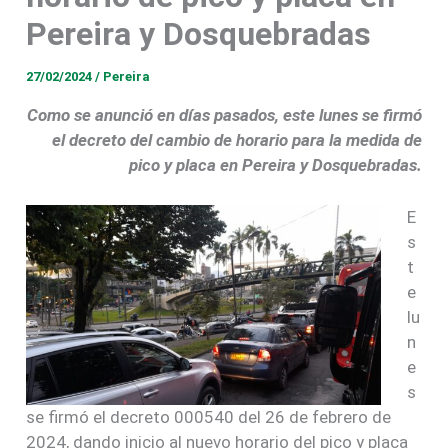
Pereira y Dosquebradas
27/02/2024
/
Pereira
Como se anunció en días pasados, este lunes se firmó
el decreto del cambio de horario para la medida de
pico y placa en Pereira y Dosquebradas.
E
s
t
e
lu
n
e
s
se firmó el decreto 000540 del 26 de febrero de
2024, dando inicio al nuevo horario del pico y placa