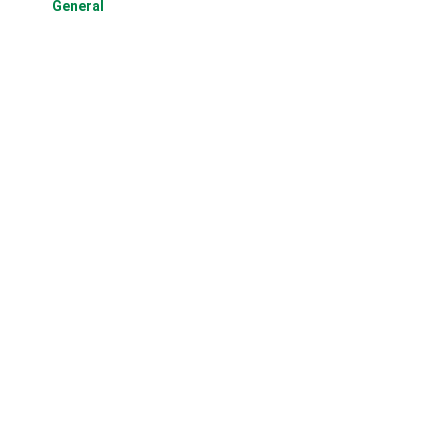
General
Risaraldahoy.com
El periódico online de los