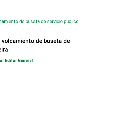
r volcamiento de buseta de
eira
Por
Editor General