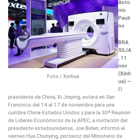
Anto
nio
Pauli
no
BRA
SILIA
, 11
nov
(Xinh
Foto / Xinhua
ua) —
El
presidente de China, Xi Jinping, estará en San
Francisco del 14 al 17 de noviembre para una
cumbre China-Estados Unidos y para la 30ª Reunión
de Líderes Económicos de la APEC, a invitación del
presidente estadounidense, Joe Biden, informó el
viernes Hua Chunying, portavoz del Ministerio de