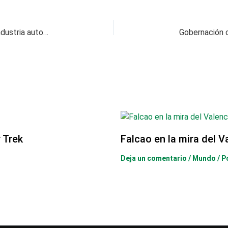
Aranceles de EEUU afectarán estabilidad de industria automotriz mexicana
 Trek
Falcao en la mira del V
Deja un comentario
/
Mundo
/ P