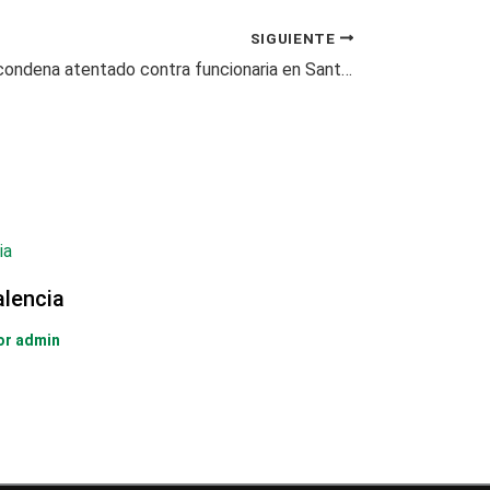
SIGUIENTE
Gobernación condena atentado contra funcionaria en Santa Rosa de Cabal
alencia
or
admin