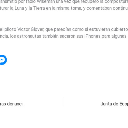
 transmitió por radio Wiseman una vez que recuperó la compostu
turar la Luna y la Tierra en la misma toma, y comentaban contin
 el piloto Victor Glover, que parecían como si estuvieran cubiert
cia, los astronautas también sacaron sus iPhones para algunas
El Gobierno de Colombia inspecciona a RTVC tras denuncias de acoso sexual en la prensa