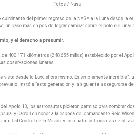
Fotos / Nasa
o culminante del primer regreso de la NASA a la Luna desde la e
, un paso más en pos de lograr caminar sobre el polo sur lunar 
mio, y el derecho a presumir.
a de 400.171 kilómetros (248.655 millas) establecido por el Apo
sas observaciones lunares.
 vista desde la Luna ahora mismo. Es simplemente increíble”, tr
evuelo. Instó a “esta generación y la siguiente a asegurarse d
l Apolo 13, los astronautas pidieron permiso para nombrar dos
ápsula, y Carroll en honor a la esposa del comandante Reid Wise
citud al Control de la Misión, y los cuatro astronautas se abraz