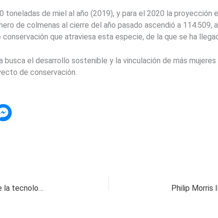
0 toneladas de miel al año (2019), y para el 2020 la proyección 
número de colmenas al cierre del año pasado ascendió a 114.509
conservación que atraviesa esta especie, de la que se ha llegado
a busca el desarrollo sostenible y la vinculación de más mujere
yecto de conservación.
Cinco tips para ponerte en forma con ayuda de la tecnología en el 2020