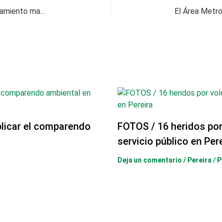
Alcalde de Belén de Umbría denuncia envenenamiento masivo de mascotas
licar el comparendo
FOTOS / 16 heridos po
servicio público en Per
Deja un comentario
/
Pereira
/ 