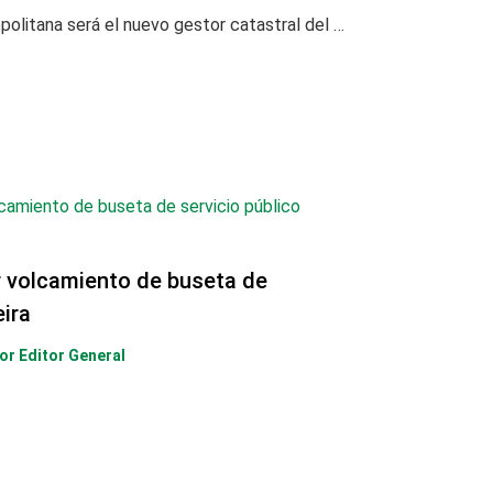
El Área Metropolitana será el nuevo gestor catastral del municipio de La Virginia
r volcamiento de buseta de
eira
Por
Editor General