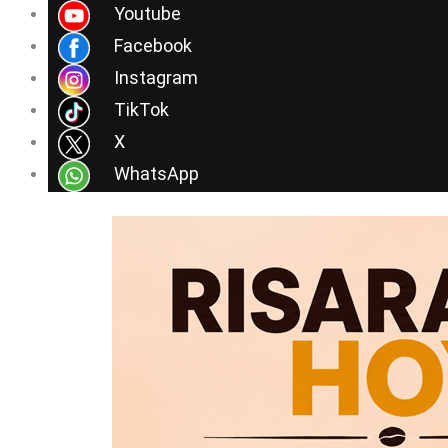
Ir
Youtube
al
Facebook
contenido
Instagram
TikTok
X
WhatsApp