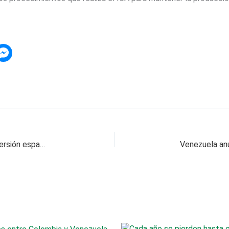
52 estudiantes colombianos viajarán a una inmersión espacial con el Kennedy Space Center de la NASA