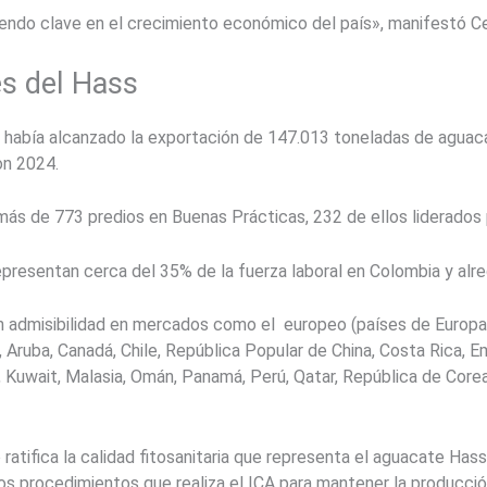
iendo clave en el crecimiento económico del país», manifestó C
 del ​Hass
había alcanzado la exportación de 147.013 toneladas de aguaca
on 2024.
ás de 773 predios en Buenas Prácticas, 232 de ellos liderados p
epresentan cerca del 35% de la fuerza laboral en Colombia y alr
 admisibilidad en mercados como el europeo (países de Europa,
, Aruba, Canadá, Chile, República Popular de China, Costa Rica, 
Kuwait, Malasia, Omán, Panamá, Perú, Qatar, República de Corea,
atifica la calidad fitosanitaria que representa el aguacate Hass
os procedimientos que realiza el ICA para mantener la producción