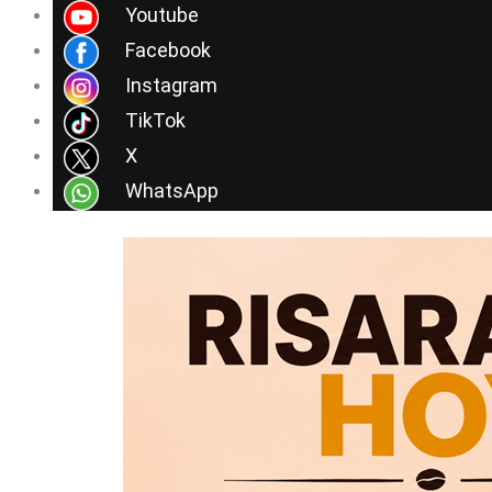
Ir
Youtube
al
Facebook
contenido
Instagram
TikTok
X
WhatsApp