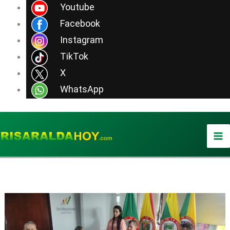
Ir
Youtube
al
Facebook
contenido
Instagram
TikTok
X
WhatsApp